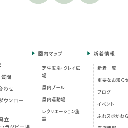
園内マップ
新着情報
ス
芝生広場・クレイ広
新着一覧
場
る質問
重要なお知ら
屋内プール
合わせ
ブログ
屋内運動場
ダウンロー
イベント
レクリエーション施
ふれスポかわ
設
県立
ー・ラグビー場
売店情報