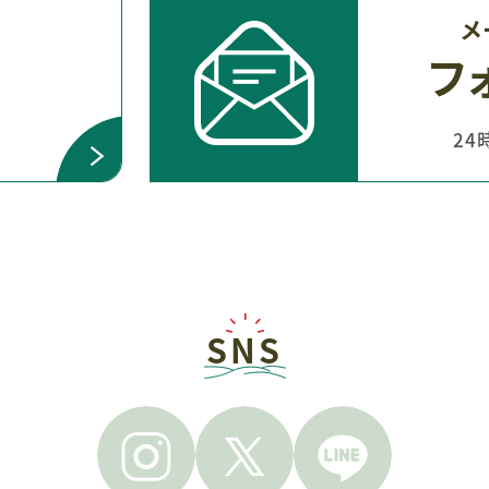
問
メ
フ
24
SNS