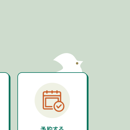
内
予約する