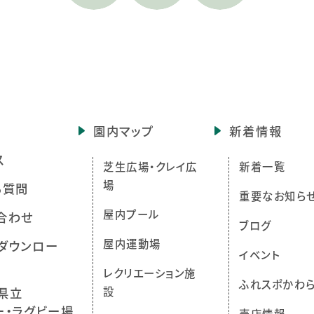
園内マップ
新着情報
ス
芝生広場・クレイ広
新着一覧
場
る質問
重要なお知ら
屋内プール
合わせ
ブログ
屋内運動場
ダウンロー
イベント
レクリエーション施
ふれスポかわ
設
県立
ー・ラグビー場
売店情報