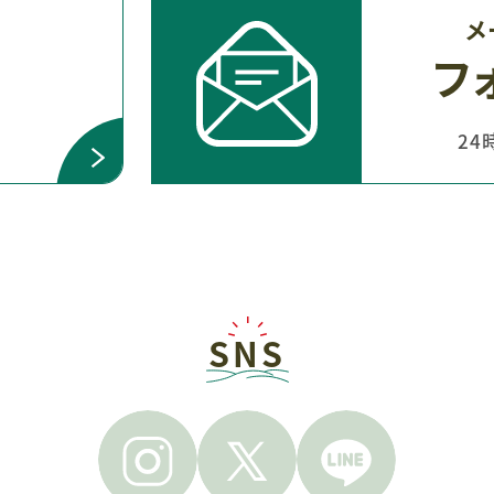
問
メ
フ
24
SNS