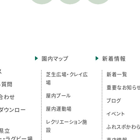
園内マップ
新着情報
ス
芝生広場・クレイ広
新着一覧
場
る質問
重要なお知ら
屋内プール
合わせ
ブログ
屋内運動場
ダウンロー
イベント
レクリエーション施
ふれスポかわ
設
県立
ー・ラグビー場
売店情報