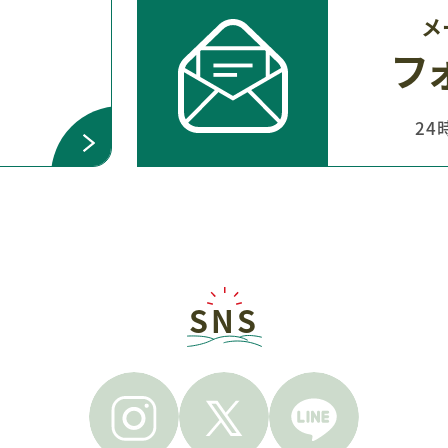
問
メ
フ
24
SNS